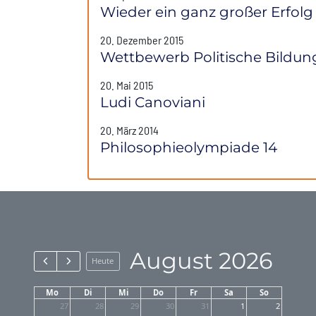
Wieder ein ganz großer Erfolg
20. Dezember 2015
Wettbewerb Politische Bildun
20. Mai 2015
Ludi Canoviani
20. März 2014
Philosophieolympiade 14
August 2026
Heute
Mo
Di
Mi
Do
Fr
Sa
So
27
28
29
30
31
1
2