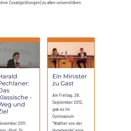
ne Zusatzprüfungen) zu allen universitären
Harald
Ein Minister
Pechlaner:
zu Gast
Das
Am Freitag, 28.
Klassische -
September 2012,
Weg und
gab es im
Ziel
Gymnasium
ovember 2011.
"Walther von der
niv.-Prof. Dr.
Vogelweide" eine