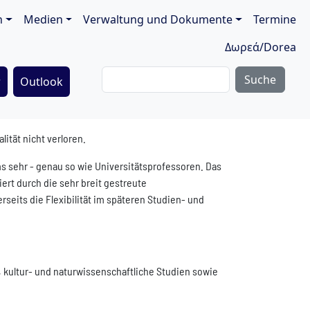
ion
n
Medien
Verwaltung und Dokumente
Termine
Δωρεά/Dorea
Suche
r
Outlook
ität nicht verloren.
 sehr - genau so wie Universitätsprofessoren. Das
ert durch die sehr breit gestreute
eits die Flexibilität im späteren Studien- und
 kultur- und naturwissenschaftliche Studien sowie