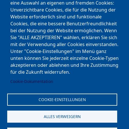
eine Auswahl an eigenen und fremden Cookies:
Facebook
Unverzichtbare Cookies, die für die Nutzung der
Website erforderlich sind und funktionale
Cookies, die eine bessere Benutzerfreundlichkeit
Youtube
bei der Nutzung der Website ermöglichen. Wenn
Andere Bereiche
Sie "ALLE AKZEPTIEREN" wählen, erklären Sie sich
mit der Verwendung aller Cookies einverstanden.
transp. Verwaltung / Amm. Trasparente
Unter "Cookie-Einstellungen" im Menü ganz
unten können Sie jederzeit einzelne Cookie-Typen
Nationaler Plan für Aufbau und Resilienz
akzeptieren oder ablehnen und Ihre Zustimmung
Cookie-Einstellungen
für die Zukunft widerrufen.
Cookie-Dokumentation
Kontakt
⎋ Autonome Provinz Bozen
COOKIE-EINSTELLUNGEN
⎋ Schulbibliothek
ALLES VERWEIGERN
⎋ Sportnews von unserer Schule