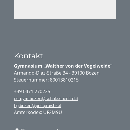
Kontakt
Gymnasium „Walther von der Vogelweide“
Armando-Diaz-Straße 34 - 39100 Bozen
Steuernummer: 80013810215
+39 0471 270225
os-gym.bozen@schule.suedtirol.it
hg.bozen@pec.prov.bz.it
Ämterkodex: UF2M9U