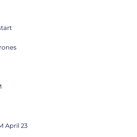
tart
hrones
M
 April 23