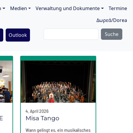
ion
n
Medien
Verwaltung und Dokumente
Termine
Δωρεά/Dorea
Suche
r
Outlook
4. April 2026
E
Misa Tango
Wann gelingt es, ein musikalisches