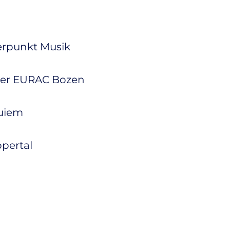
erpunkt Musik
 der EURAC Bozen
quiem
pertal