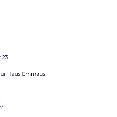
 23
 für Haus Emmaus
m"