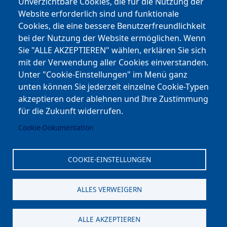
Facebook
Unverzichtbare Cookies, die für die Nutzung der
Website erforderlich sind und funktionale
Cookies, die eine bessere Benutzerfreundlichkeit
Youtube
bei der Nutzung der Website ermöglichen. Wenn
Andere Bereiche
Sie "ALLE AKZEPTIEREN" wählen, erklären Sie sich
mit der Verwendung aller Cookies einverstanden.
transp. Verwaltung / Amm. Trasparente
Unter "Cookie-Einstellungen" im Menü ganz
unten können Sie jederzeit einzelne Cookie-Typen
Nationaler Plan für Aufbau und Resilienz
akzeptieren oder ablehnen und Ihre Zustimmung
Cookie-Einstellungen
für die Zukunft widerrufen.
Cookie-Dokumentation
Kontakt
⎋ Autonome Provinz Bozen
COOKIE-EINSTELLUNGEN
⎋ Schulbibliothek
ALLES VERWEIGERN
⎋ Sportnews von unserer Schule
ALLE AKZEPTIEREN