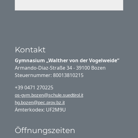
Kontakt
Gymnasium „Walther von der Vogelweide“
Armando-Diaz-Straße 34 - 39100 Bozen
Steuernummer: 80013810215
+39 0471 270225
os-gym.bozen@schule.suedtirol.it
hg.bozen@pec.prov.bz.it
Ämterkodex: UF2M9U
Öffnungszeiten