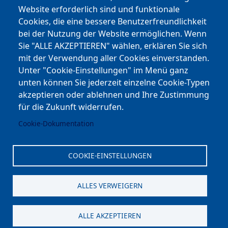
Website erforderlich sind und funktionale
Cookies, die eine bessere Benutzerfreundlichkeit
Youtube
bei der Nutzung der Website ermöglichen. Wenn
Andere Bereiche
Sie "ALLE AKZEPTIEREN" wählen, erklären Sie sich
mit der Verwendung aller Cookies einverstanden.
transp. Verwaltung / Amm. Trasparente
Unter "Cookie-Einstellungen" im Menü ganz
unten können Sie jederzeit einzelne Cookie-Typen
Nationaler Plan für Aufbau und Resilienz
akzeptieren oder ablehnen und Ihre Zustimmung
Cookie-Einstellungen
für die Zukunft widerrufen.
Cookie-Dokumentation
Kontakt
⎋ Autonome Provinz Bozen
COOKIE-EINSTELLUNGEN
⎋ Schulbibliothek
ALLES VERWEIGERN
⎋ Sportnews von unserer Schule
ALLE AKZEPTIEREN