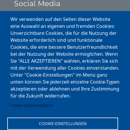
Social Media
Instagram
Wir verwenden auf den Seiten dieser Website
eine Auswahl an eigenen und fremden Cookies:
Facebook
Unverzichtbare Cookies, die für die Nutzung der
Website erforderlich sind und funktionale
Cookies, die eine bessere Benutzerfreundlichkeit
Youtube
bei der Nutzung der Website ermöglichen. Wenn
Andere Bereiche
Sie "ALLE AKZEPTIEREN" wählen, erklären Sie sich
mit der Verwendung aller Cookies einverstanden.
transp. Verwaltung / Amm. Trasparente
Unter "Cookie-Einstellungen" im Menü ganz
unten können Sie jederzeit einzelne Cookie-Typen
Nationaler Plan für Aufbau und Resilienz
akzeptieren oder ablehnen und Ihre Zustimmung
Cookie-Einstellungen
für die Zukunft widerrufen.
Cookie-Dokumentation
Kontakt
⎋ Autonome Provinz Bozen
COOKIE-EINSTELLUNGEN