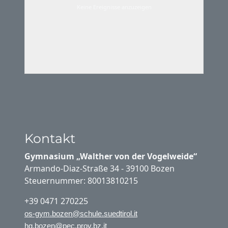
Keine Ereignisse anzuzeigen
Kontakt
Gymnasium „Walther von der Vogelweide“
Armando-Diaz-Straße 34 - 39100 Bozen
Steuernummer: 80013810215
+39 0471 270225
os-gym.bozen@schule.suedtirol.it
hg.bozen@pec.prov.bz.it