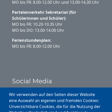
MO bis FR: 8.00-12.00 Uhr und 13.00-14.30 Uhr
Parteienverkehr Sekretariat (für
Schülerinnen und Schüler):
MO bis FR: 10.20-10.35 Uhr
MO bis DO: 13.00-14.00 Uhr
Ferienstundenplan:
MO bis FR: 8.00-12.00 Uhr
Social Media
Instagram
Wir verwenden auf den Seiten dieser Website
eine Auswahl an eigenen und fremden Cookies:
Facebook
Unverzichtbare Cookies, die für die Nutzung der