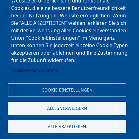
Website erforderlich sind und funktionale
Cookies, die eine bessere Benutzerfreundlichkeit
Youtube
bei der Nutzung der Website ermöglichen. Wenn
Andere Bereiche
Sie "ALLE AKZEPTIEREN" wählen, erklären Sie sich
mit der Verwendung aller Cookies einverstanden.
transp. Verwaltung / Amm. Trasparente
Unter "Cookie-Einstellungen" im Menü ganz
unten können Sie jederzeit einzelne Cookie-Typen
Nationaler Plan für Aufbau und Resilienz
akzeptieren oder ablehnen und Ihre Zustimmung
Cookie-Einstellungen
für die Zukunft widerrufen.
Cookie-Dokumentation
Kontakt
⎋ Autonome Provinz Bozen
COOKIE-EINSTELLUNGEN
⎋ Schulbibliothek
ALLES VERWEIGERN
⎋ Sportnews von unserer Schule
ALLE AKZEPTIEREN