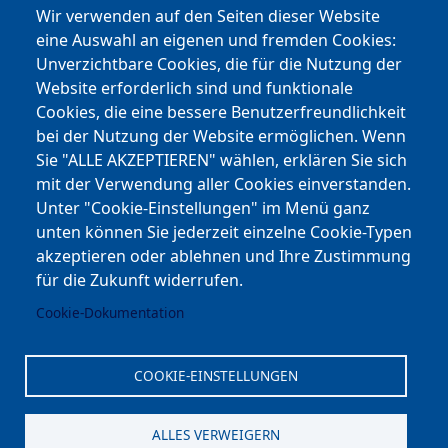
Instagram
Wir verwenden auf den Seiten dieser Website
eine Auswahl an eigenen und fremden Cookies:
Facebook
Unverzichtbare Cookies, die für die Nutzung der
Website erforderlich sind und funktionale
Cookies, die eine bessere Benutzerfreundlichkeit
Youtube
bei der Nutzung der Website ermöglichen. Wenn
Andere Bereiche
Sie "ALLE AKZEPTIEREN" wählen, erklären Sie sich
mit der Verwendung aller Cookies einverstanden.
transp. Verwaltung / Amm. Trasparente
Unter "Cookie-Einstellungen" im Menü ganz
unten können Sie jederzeit einzelne Cookie-Typen
Nationaler Plan für Aufbau und Resilienz
akzeptieren oder ablehnen und Ihre Zustimmung
Cookie-Einstellungen
für die Zukunft widerrufen.
Cookie-Dokumentation
Kontakt
⎋ Autonome Provinz Bozen
COOKIE-EINSTELLUNGEN
⎋ Schulbibliothek
ALLES VERWEIGERN
⎋ Sportnews von unserer Schule