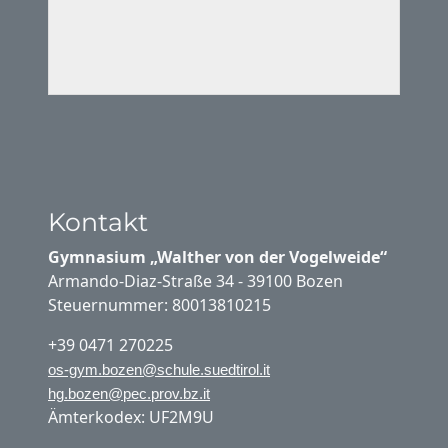
Kontakt
Gymnasium „Walther von der Vogelweide“
Armando-Diaz-Straße 34 - 39100 Bozen
Steuernummer: 80013810215
+39 0471 270225
os-gym.bozen@schule.suedtirol.it
hg.bozen@pec.prov.bz.it
Ämterkodex: UF2M9U