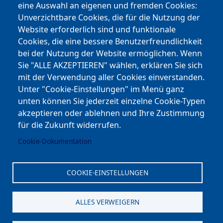
eine Auswahl an eigenen und fremden Cookies:
Facebook
Unverzichtbare Cookies, die für die Nutzung der
Website erforderlich sind und funktionale
Cookies, die eine bessere Benutzerfreundlichkeit
Youtube
bei der Nutzung der Website ermöglichen. Wenn
Andere Bereiche
Sie "ALLE AKZEPTIEREN" wählen, erklären Sie sich
mit der Verwendung aller Cookies einverstanden.
transp. Verwaltung / Amm. Trasparente
Unter "Cookie-Einstellungen" im Menü ganz
unten können Sie jederzeit einzelne Cookie-Typen
Nationaler Plan für Aufbau und Resilienz
akzeptieren oder ablehnen und Ihre Zustimmung
Cookie-Einstellungen
für die Zukunft widerrufen.
Cookie-Dokumentation
Kontakt
⎋ Autonome Provinz Bozen
COOKIE-EINSTELLUNGEN
⎋ Schulbibliothek
ALLES VERWEIGERN
⎋ Sportnews von unserer Schule