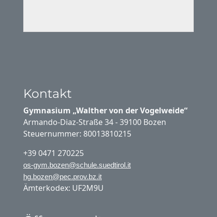
Kontakt
Gymnasium „Walther von der Vogelweide“
Armando-Diaz-Straße 34 - 39100 Bozen
Steuernummer: 80013810215
+39 0471 270225
os-gym.bozen@schule.suedtirol.it
hg.bozen@pec.prov.bz.it
Ämterkodex: UF2M9U