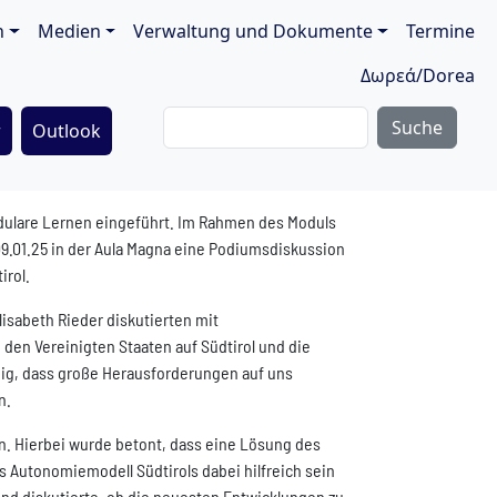
ion
n
Medien
Verwaltung und Dokumente
Termine
Δωρεά/Dorea
Suche
r
Outlook
dulare Lernen eingeführt. Im Rahmen des Moduls
m 09.01.25 in der Aula Magna eine Podiumsdiskussion
irol.
isabeth Rieder diskutierten mit
den Vereinigten Staaten auf Südtirol und die
inig, dass große Herausforderungen auf uns
n.
n. Hierbei wurde betont, dass eine Lösung des
as Autonomiemodell Südtirols dabei hilfreich sein
und diskutierte, ob die neuesten Entwicklungen zu