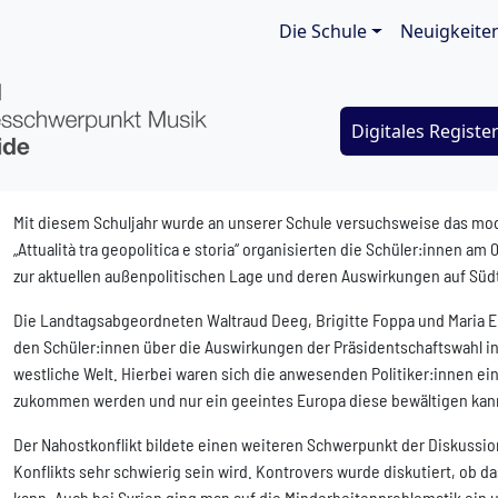
Main navigat
Die Schule
Neuigkeite
Digitales Registe
Mit diesem Schuljahr wurde an unserer Schule versuchsweise das mo
„Attualità tra geopolitica e storia“ organisierten die Schüler:innen a
zur aktuellen außenpolitischen Lage und deren Auswirkungen auf Südt
Die Landtagsabgeordneten Waltraud Deeg, Brigitte Foppa und Maria El
den Schüler:innen über die Auswirkungen der Präsidentschaftswahl in 
westliche Welt. Hierbei waren sich die anwesenden Politiker:innen e
zukommen werden und nur ein geeintes Europa diese bewältigen kan
Der Nahostkonflikt bildete einen weiteren Schwerpunkt der Diskussio
Konflikts sehr schwierig sein wird. Kontrovers wurde diskutiert, ob d
kann. Auch bei Syrien ging man auf die Minderheitenproblematik ein 