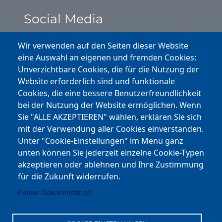
Social Media
Instagram
Wir verwenden auf den Seiten dieser Website
eine Auswahl an eigenen und fremden Cookies:
Facebook
Unverzichtbare Cookies, die für die Nutzung der
Website erforderlich sind und funktionale
Cookies, die eine bessere Benutzerfreundlichkeit
Youtube
bei der Nutzung der Website ermöglichen. Wenn
Andere Bereiche
Sie "ALLE AKZEPTIEREN" wählen, erklären Sie sich
mit der Verwendung aller Cookies einverstanden.
transp. Verwaltung / Amm. Trasparente
Unter "Cookie-Einstellungen" im Menü ganz
unten können Sie jederzeit einzelne Cookie-Typen
Nationaler Plan für Aufbau und Resilienz
akzeptieren oder ablehnen und Ihre Zustimmung
Cookie-Einstellungen
für die Zukunft widerrufen.
Cookie-Dokumentation
Kontakt
⎋ Autonome Provinz Bozen