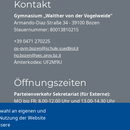
Kontakt
Gymnasium „Walther von der Vogelweide“
Armando-Diaz-Straße 34 - 39100 Bozen
Steuernummer: 80013810215
+39 0471 270225
os-gym.bozen@schule.suedtirol.it
hg.bozen@pec.prov.bz.it
Ämterkodex: UF2M9U
Öffnungszeiten
Parteienverkehr Sekretariat (für Externe):
MO bis FR: 8.00-12.00 Uhr und 13.00-14.30 Uhr
swahl an eigenen und
Parteienverkehr Sekretariat (für
 Nutzung der Website
Schülerinnen und Schüler):
ssere
MO bis FR: 10.20-10.35 Uhr