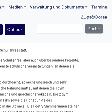
ion
n
Medien
Verwaltung und Dokumente
Termine
Δωρεά/Dorea
Suche
r
Outlook
Schuljahres statt.
s Schuljahres, aber auch über besondere Projekte,
denste schulische Veranstaltungen, an denen sie
ug durchdacht, abwechslungsreich und sehr
nische Nahrungsmittel, mit denen die 1 gym
einische und griechische Vokabeln. Die 2 gym
en Film sowie die Höhepunkte des
 in die Slowakei. Die Poetry Slammerinnen stellten
 für die Vorstellung der Griechenlandreise etwas