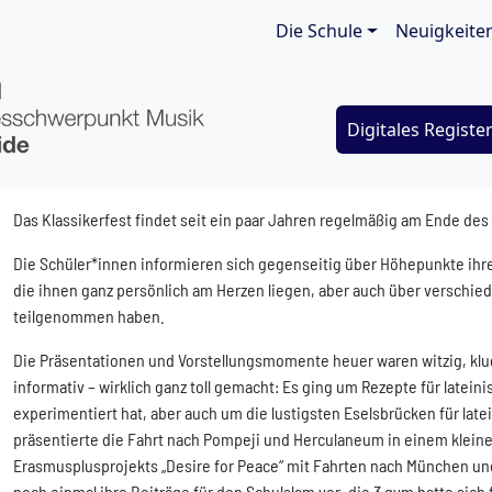
Main navigat
Die Schule
Neuigkeite
Digitales Registe
Das Klassikerfest findet seit ein paar Jahren regelmäßig am Ende des 
Die Schüler*innen informieren sich gegenseitig über Höhepunkte ihre
die ihnen ganz persönlich am Herzen liegen, aber auch über verschie
teilgenommen haben.
Die Präsentationen und Vorstellungsmomente heuer waren witzig, kl
informativ – wirklich ganz toll gemacht: Es ging um Rezepte für latei
experimentiert hat, aber auch um die lustigsten Eselsbrücken für lat
präsentierte die Fahrt nach Pompeji und Herculaneum in einem klein
Erasmusplusprojekts „Desire for Peace“ mit Fahrten nach München und
noch einmal ihre Beiträge für den Schulslam vor, die 3 gym hatte sich