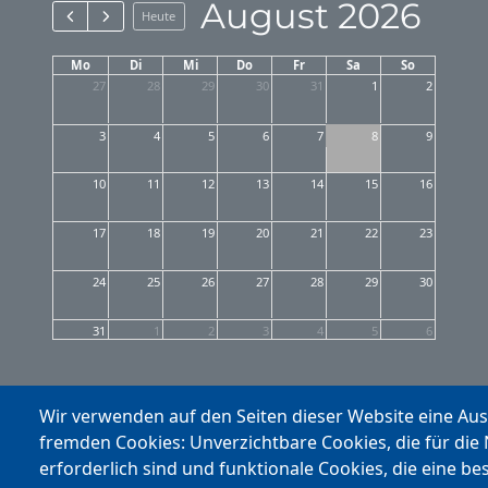
August 2026
Heute
Mo
Di
Mi
Do
Fr
Sa
So
27
28
29
30
31
1
2
3
4
5
6
7
8
9
10
11
12
13
14
15
16
17
18
19
20
21
22
23
24
25
26
27
28
29
30
31
1
2
3
4
5
6
Wir verwenden auf den Seiten dieser Website eine Au
fremden Cookies: Unverzichtbare Cookies, die für die
erforderlich sind und funktionale Cookies, die eine be